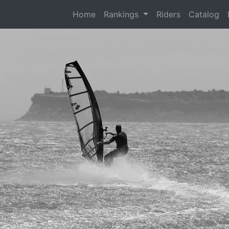
(current)
Home
Rankings
Riders
Catalog