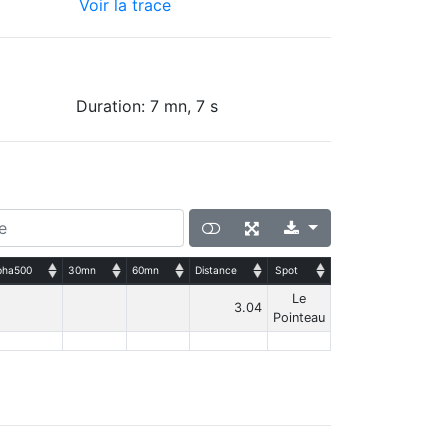
Voir la trace
Duration: 7 mn, 7 s
pha500
30mn
60mn
Distance
Spot
Le
3.04
Pointeau