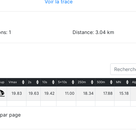
Voir la trace
ns: 1
Distance: 3.04 km
Sup
Vmax
2s
10s
5x10s
250m
500m
MN
Al
19.83
19.63
19.42
11.00
18.34
17.88
15.18
 par page