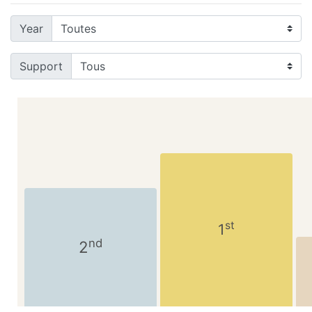
Year
Support
st
1
nd
2