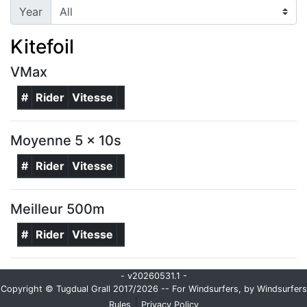
Year
Kitefoil
VMax
#
Rider
Vitesse
Moyenne 5 x 10s
#
Rider
Vitesse
Meilleur 500m
#
Rider
Vitesse
- v20260531.1 -
Copyright © Tugdual Grall 2017/2026 -- For Windsurfers, by Windsurfers
|
Rules
Privacy Policy