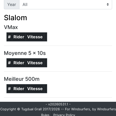
Year
Slalom
VMax
#
Rider
Vitesse
Moyenne 5 x 10s
#
Rider
Vitesse
Meilleur 500m
#
Rider
Vitesse
- v20260531.1 -
Copyright © Tugdual Grall 2017/2026 -- For Windsurfers, by Windsurfers
|
Rules
Privacy Policy