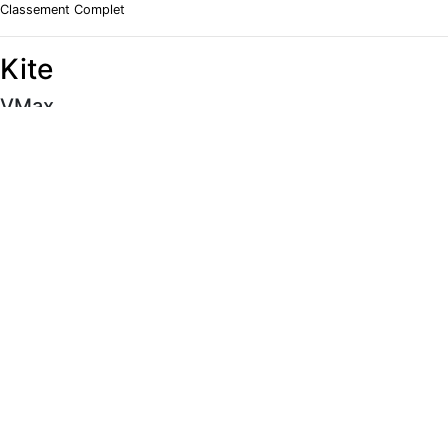
Classement Complet
Kite
VMax
#
Rider
Vitesse
Classement Complet
Moyenne 5 x 10s
#
Rider
Vitesse
Classement Complet
Meilleur 500m
#
Rider
Vitesse
Classement Complet