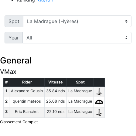
Spot
Year
General
VMax
#
Rider
Vitesse
Spot
1
Alexandre Cousin
35.84 nds
La Madrague
2
quentin mateos
25.08 nds
La Madrague
3
Eric Blanchet
22.10 nds
La Madrague
Classement Complet