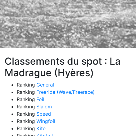
Classements du spot : La
Madrague (Hyères)
Ranking
General
Ranking
Freeride (Wave/Freerace)
Ranking
Foil
Ranking
Slalom
Ranking
Speed
Ranking
Wingfoil
Ranking
Kite
Ranking
Kitefoil