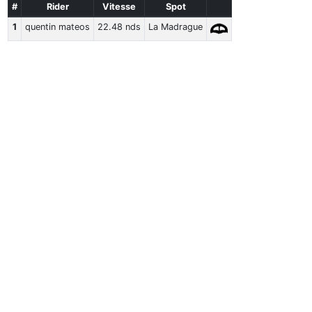
#
Rider
Vitesse
Spot
1
quentin mateos
22.48 nds
La Madrague
Classement Complet
Kite
VMax
#
Rider
Vitesse
Classement Complet
Moyenne 5 x 10s
#
Rider
Vitesse
Classement Complet
Meilleur 500m