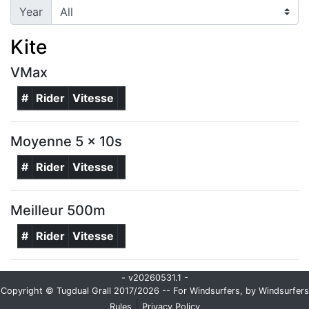
Year
Kite
VMax
#
Rider
Vitesse
Moyenne 5 x 10s
#
Rider
Vitesse
Meilleur 500m
#
Rider
Vitesse
- v20260531.1 -
Copyright © Tugdual Grall 2017/2026 -- For Windsurfers, by Windsurfers
|
Rules
Privacy Policy