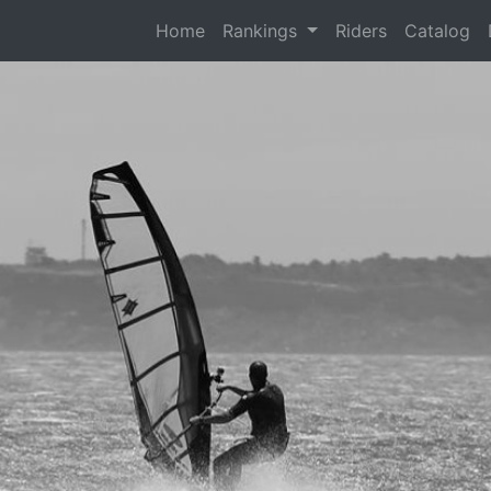
(current)
Home
Rankings
Riders
Catalog