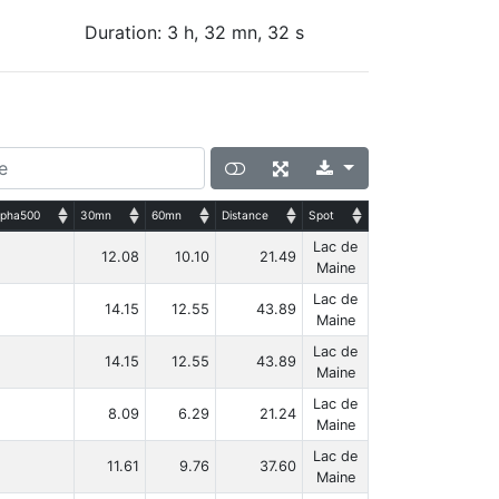
Duration: 3 h, 32 mn, 32 s
lpha500
30mn
60mn
Distance
Spot
Lac de
12.08
10.10
21.49
Maine
Lac de
14.15
12.55
43.89
Maine
Lac de
14.15
12.55
43.89
Maine
Lac de
8.09
6.29
21.24
Maine
Lac de
11.61
9.76
37.60
Maine