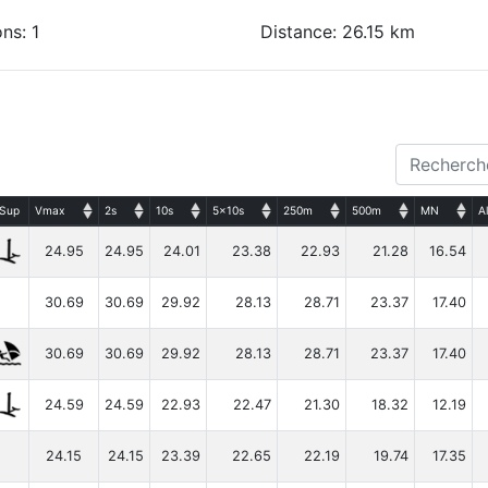
ns: 1
Distance: 26.15 km
Sup
Vmax
2s
10s
5x10s
250m
500m
MN
A
24.95
24.95
24.01
23.38
22.93
21.28
16.54
30.69
30.69
29.92
28.13
28.71
23.37
17.40
30.69
30.69
29.92
28.13
28.71
23.37
17.40
24.59
24.59
22.93
22.47
21.30
18.32
12.19
24.15
24.15
23.39
22.65
22.19
19.74
17.35