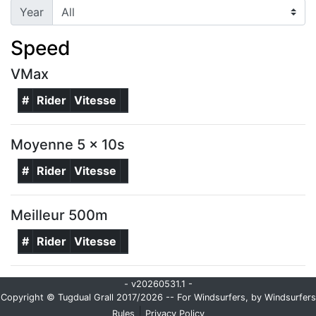
Year
Speed
VMax
#
Rider
Vitesse
Moyenne 5 x 10s
#
Rider
Vitesse
Meilleur 500m
#
Rider
Vitesse
- v20260531.1 -
Copyright © Tugdual Grall 2017/2026 -- For Windsurfers, by Windsurfers
|
Rules
Privacy Policy