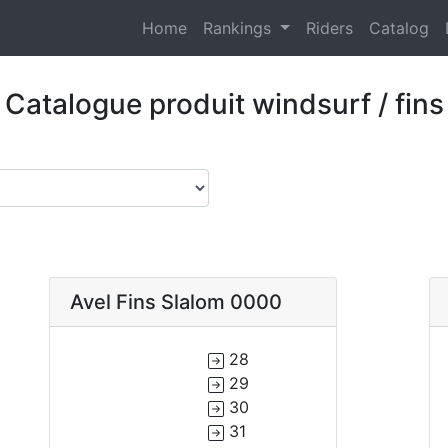
(current)
Home
Rankings
Riders
Catalog
Catalogue produit windsurf / fins
Avel Fins Slalom 0000
28
29
30
31