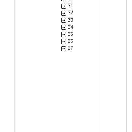
31
32
33
34
35
36
37