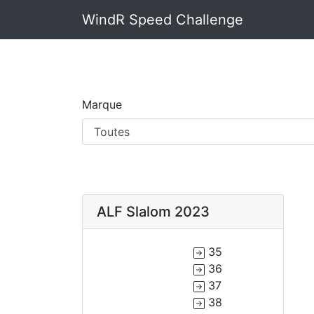
WindR Speed Challenge
Marque
ALF Slalom 2023
35
36
37
38