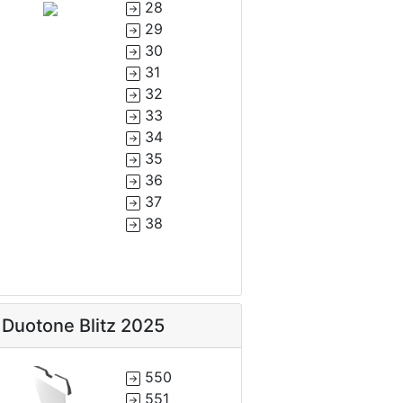
28
29
30
31
32
33
34
35
36
37
38
Duotone Blitz 2025
550
551