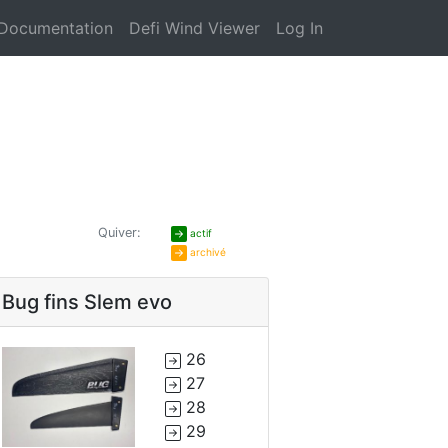
Documentation
Defi Wind Viewer
Log In
Quiver:
actif
archivé
Bug fins Slem evo
26
27
28
29