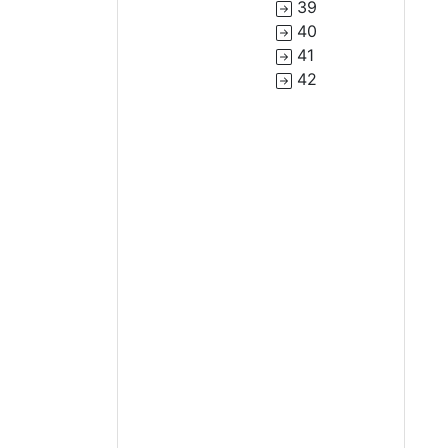
39
40
41
42