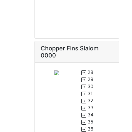
Chopper Fins Slalom
0000
28
29
30
31
32
33
34
35
36