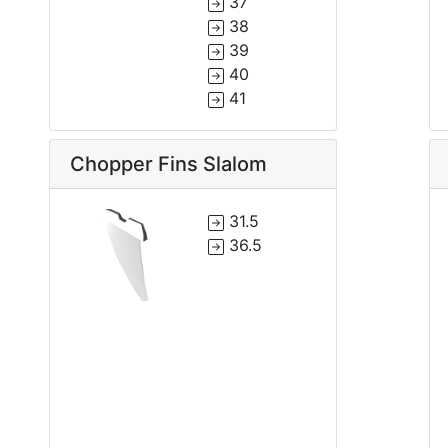
37
38
39
40
41
Chopper Fins Slalom
31.5
36.5