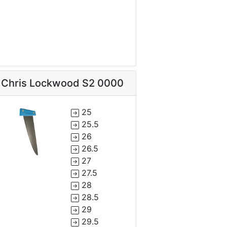
Chris Lockwood S2 0000
25
25.5
26
26.5
27
27.5
28
28.5
29
29.5