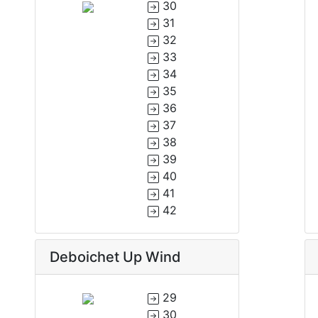
30
31
32
33
34
35
36
37
38
39
40
41
42
Deboichet Up Wind
29
30