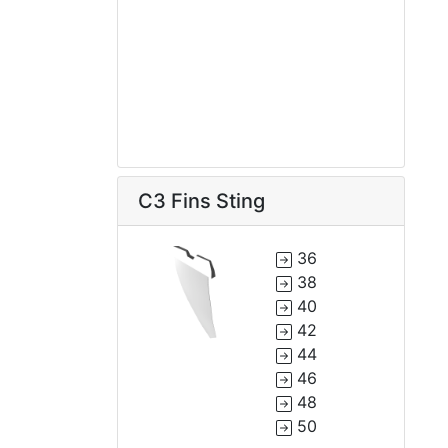
C3 Fins Sting
36
38
40
42
44
46
48
50