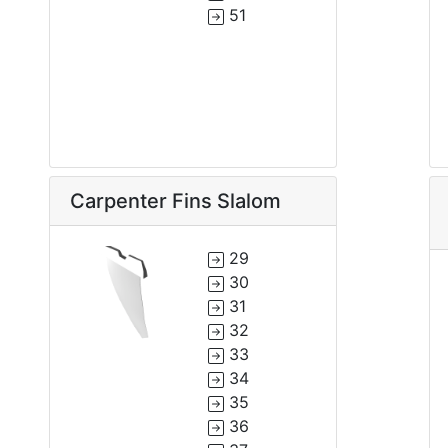
51
Carpenter Fins Slalom
29
30
31
32
33
34
35
36