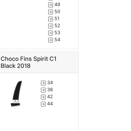
49
50
51
52
53
54
Choco Fins Spirit C1
Black 2018
34
38
42
44