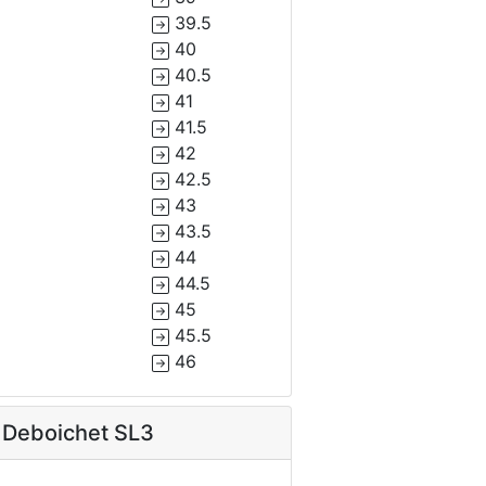
39.5
40
40.5
41
41.5
42
42.5
43
43.5
44
44.5
45
45.5
46
Deboichet SL3