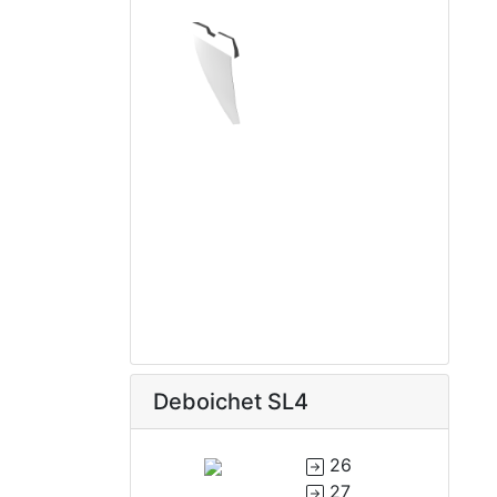
Deboichet SL4
26
27