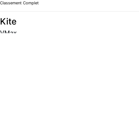
Classement Complet
Kite
VMax
#
Rider
Vitesse
Classement Complet
Moyenne 5 x 10s
#
Rider
Vitesse
Classement Complet
Meilleur 500m
#
Rider
Vitesse
Classement Complet