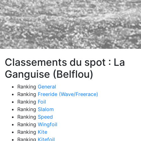
Classements du spot : La
Ganguise (Belflou)
Ranking
General
Ranking
Freeride (Wave/Freerace)
Ranking
Foil
Ranking
Slalom
Ranking
Speed
Ranking
Wingfoil
Ranking
Kite
Ranking
Kitefoil