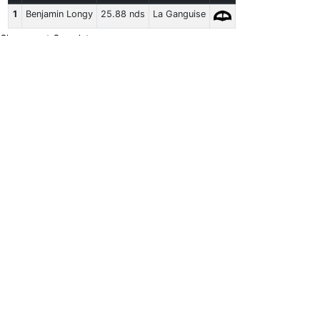
1
Benjamin Longy
25.88 nds
La Ganguise
Classement Complet
Kite
VMax
#
Rider
Vitesse
Classement Complet
Moyenne 5 x 10s
#
Rider
Vitesse
Classement Complet
Meilleur 500m
#
Rider
Vitesse