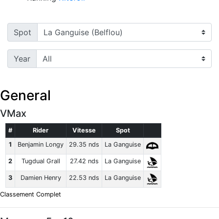
Spot
Year
General
VMax
#
Rider
Vitesse
Spot
1
Benjamin Longy
29.35 nds
La Ganguise
2
Tugdual Grall
27.42 nds
La Ganguise
3
Damien Henry
22.53 nds
La Ganguise
Classement Complet