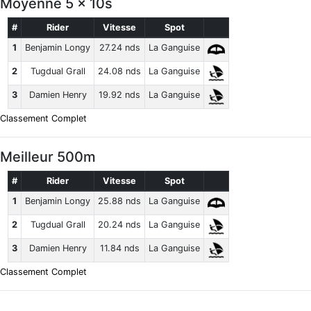
Moyenne 5 x 10s
#
Rider
Vitesse
Spot
1
Benjamin Longy
27.24 nds
La Ganguise
2
Tugdual Grall
24.08 nds
La Ganguise
3
Damien Henry
19.92 nds
La Ganguise
Classement Complet
Meilleur 500m
#
Rider
Vitesse
Spot
1
Benjamin Longy
25.88 nds
La Ganguise
2
Tugdual Grall
20.24 nds
La Ganguise
3
Damien Henry
11.84 nds
La Ganguise
Classement Complet