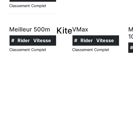
Classement Complet
Kite
Meilleur 500m
VMax
M
1
#
Rider
Vitesse
#
Rider
Vitesse
Classement Complet
Classement Complet
Cl
ne 5 x
Meilleur 500m
#
Rider
Vitesse
r
Vitesse
Classement Complet
t Complet
Copyright © Tugdual Grall 2017/2026 -- For Windsurfers, by Windsurfers