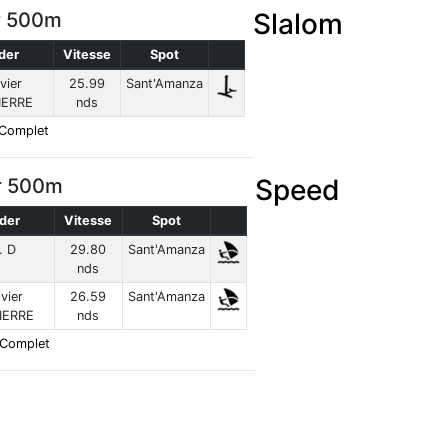
Slalom
r 500m
der
Vitesse
Spot
vier
25.99
Sant'Amanza
IERRE
nds
 Complet
Speed
r 500m
ider
Vitesse
Spot
. D
29.80
Sant'Amanza
nds
ivier
26.59
Sant'Amanza
IERRE
nds
 Complet