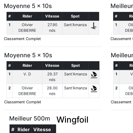
Moyenne 5 x 10s
Meilleu
#
Rider
Vitesse
Spot
#
Ri
1
Olivier
27.90
Sant'Amanza
1
Oli
DEBIERRE
nds
DEB
Classement Complet
Classement
Moyenne 5 x 10s
Meilleu
#
Rider
Vitesse
Spot
#
R
1
V. D
29.37
Sant'Amanza
1
V
nds
2
Olivier
28.00
Sant'Amanza
2
Ol
DEBIERRE
nds
DEB
Classement Complet
Classement
Wingfoil
Meilleur 500m
#
Rider
Vitesse