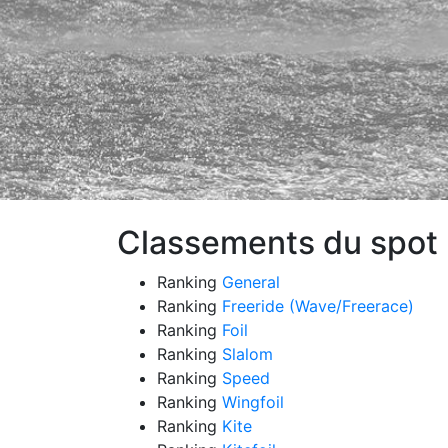
Classements du spot 
Ranking
General
Ranking
Freeride (Wave/Freerace)
Ranking
Foil
Ranking
Slalom
Ranking
Speed
Ranking
Wingfoil
Ranking
Kite