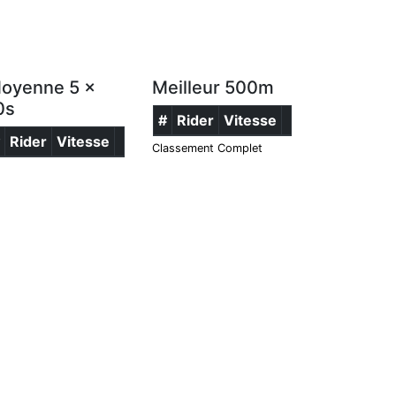
oyenne 5 x
Meilleur 500m
0s
#
Rider
Vitesse
#
Rider
Vitesse
Classement Complet
assement Complet
|
Rules
Privacy Policy