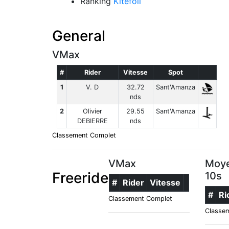
Ranking
Kitefoil
General
VMax
#
Rider
Vitesse
Spot
1
V. D
32.72
Sant'Amanza
nds
2
Olivier
29.55
Sant'Amanza
DEBIERRE
nds
Classement Complet
VMax
Moye
Freeride
10s
#
Rider
Vitesse
#
Ri
Classement Complet
Classe