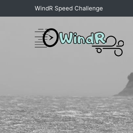
WindR Speed Challenge