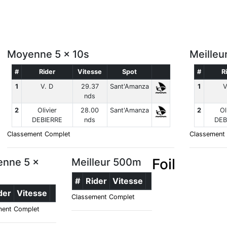
Moyenne 5 x 10s
Meille
#
Rider
Vitesse
Spot
#
R
1
V. D
29.37
Sant'Amanza
1
V
nds
2
Olivier
28.00
Sant'Amanza
2
Ol
DEBIERRE
nds
DEB
Classement Complet
Classement
Foil
nne 5 x
Meilleur 500m
#
Rider
Vitesse
der
Vitesse
Classement Complet
ment Complet