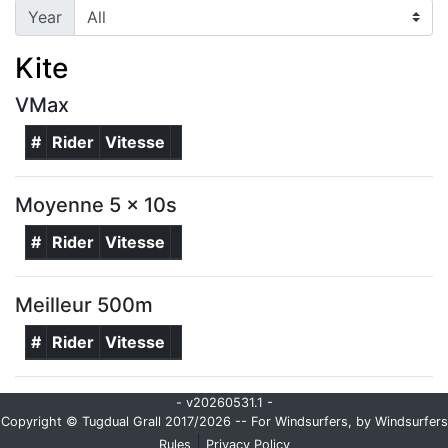
Year
Kite
VMax
#
Rider
Vitesse
Moyenne 5 x 10s
#
Rider
Vitesse
Meilleur 500m
#
Rider
Vitesse
- v20260531.1 -
Copyright © Tugdual Grall 2017/2026 -- For Windsurfers, by Windsurfers
|
Rules
Privacy Policy