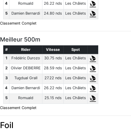
4
Romuald
26.22 nds
Les Châlets
5
Damien Bernardi
24.80 nds
Les Châlets
Classement Complet
Meilleur 500m
#
Rider
Vitesse
Spot
1
Frédéric Durozo
30.75 nds
Les Châlets
2
Olivier DEBIERRE
28.59 nds
Les Châlets
3
Tugdual Grall
27.22 nds
Les Châlets
4
Damien Bernardi
26.22 nds
Les Châlets
5
Romuald
25.15 nds
Les Châlets
Classement Complet
Foil