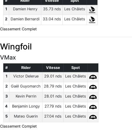
#
Rider
Vitesse
Spot
1
Damien Henry
35.73 nds
Les Châlets
2
Damien Bernardi
33.04 nds
Les Châlets
Classement Complet
Wingfoil
VMax
#
Rider
Vitesse
Spot
1
Victor Delerue
29.01 nds
Les Châlets
2
Gaël Guyomarch
28.79 nds
Les Châlets
3
Kevin Perrin
28.01 nds
Les Châlets
4
Benjamin Longy
27.79 nds
Les Châlets
5
Mateo Guerin
27.04 nds
Les Châlets
Classement Complet