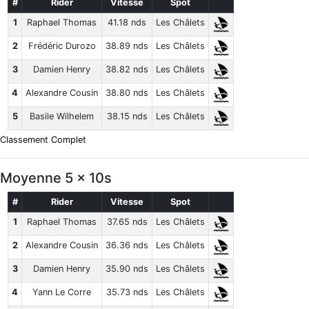
#
Rider
Vitesse
Spot
1
Raphael Thomas
41.18 nds
Les Châlets
2
Frédéric Durozo
38.89 nds
Les Châlets
3
Damien Henry
38.82 nds
Les Châlets
4
Alexandre Cousin
38.80 nds
Les Châlets
5
Basile Wilhelem
38.15 nds
Les Châlets
Classement Complet
Moyenne 5 x 10s
#
Rider
Vitesse
Spot
1
Raphael Thomas
37.65 nds
Les Châlets
2
Alexandre Cousin
36.36 nds
Les Châlets
3
Damien Henry
35.90 nds
Les Châlets
4
Yann Le Corre
35.73 nds
Les Châlets