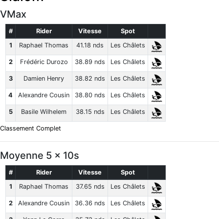
VMax
#
Rider
Vitesse
Spot
1
Raphael Thomas
41.18 nds
Les Châlets
2
Frédéric Durozo
38.89 nds
Les Châlets
3
Damien Henry
38.82 nds
Les Châlets
4
Alexandre Cousin
38.80 nds
Les Châlets
5
Basile Wilhelem
38.15 nds
Les Châlets
Classement Complet
Moyenne 5 x 10s
#
Rider
Vitesse
Spot
1
Raphael Thomas
37.65 nds
Les Châlets
2
Alexandre Cousin
36.36 nds
Les Châlets