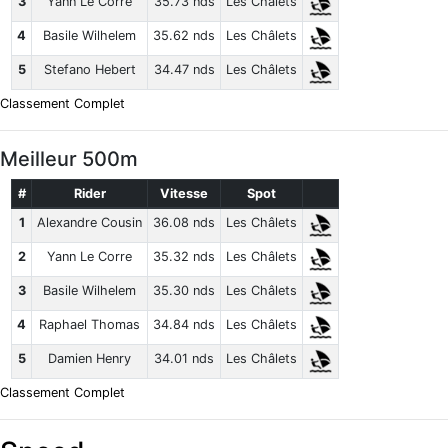
3
Yann Le Corre
35.73 nds
Les Châlets
4
Basile Wilhelem
35.62 nds
Les Châlets
5
Stefano Hebert
34.47 nds
Les Châlets
Classement Complet
Meilleur 500m
#
Rider
Vitesse
Spot
1
Alexandre Cousin
36.08 nds
Les Châlets
2
Yann Le Corre
35.32 nds
Les Châlets
3
Basile Wilhelem
35.30 nds
Les Châlets
4
Raphael Thomas
34.84 nds
Les Châlets
5
Damien Henry
34.01 nds
Les Châlets
Classement Complet