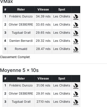
VMax
#
Rider
Vitesse
Spot
1
Frédéric Durozo
34.39 nds
Les Châlets
2
Olivier DEBIERRE
33.65 nds
Les Châlets
3
Tugdual Grall
29.65 nds
Les Châlets
4
Damien Bernardi
29.32 nds
Les Châlets
5
Romuald
28.47 nds
Les Châlets
Classement Complet
Moyenne 5 x 10s
#
Rider
Vitesse
Spot
1
Frédéric Durozo
31.06 nds
Les Châlets
2
Olivier DEBIERRE
29.91 nds
Les Châlets
3
Tugdual Grall
27.10 nds
Les Châlets