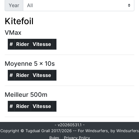
Year
Kitefoil
VMax
#
Rider
Vitesse
Moyenne 5 x 10s
#
Rider
Vitesse
Meilleur 500m
#
Rider
Vitesse
- v20260531.1 -
Copyright © Tugdual Grall 2017/2026 -- For Windsurfers, by Windsurfers
|
Rules
Privacy Policy