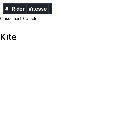
#
Rider
Vitesse
Classement Complet
Kite
VMax
#
Rider
Vitesse
Classement Complet
Moyenne 5 x 10s
#
Rider
Vitesse
Classement Complet
Meilleur 500m
#
Rider
Vitesse