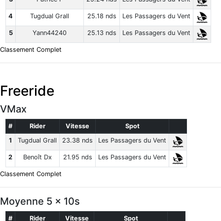
4
Tugdual Grall
25.18 nds
Les Passagers du Vent
5
Yann44240
25.13 nds
Les Passagers du Vent
Classement Complet
Freeride
VMax
#
Rider
Vitesse
Spot
1
Tugdual Grall
23.38 nds
Les Passagers du Vent
2
Benoît Dx
21.95 nds
Les Passagers du Vent
Classement Complet
Moyenne 5 x 10s
#
Rider
Vitesse
Spot