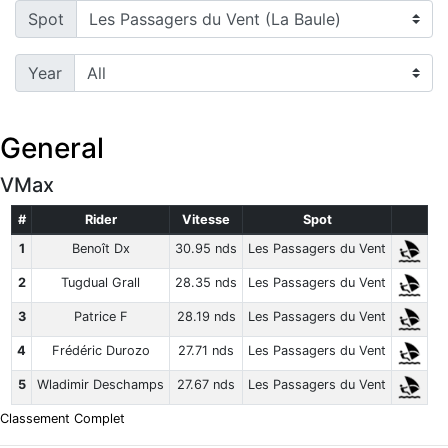
Spot
Year
General
VMax
#
Rider
Vitesse
Spot
1
Benoît Dx
30.95 nds
Les Passagers du Vent
2
Tugdual Grall
28.35 nds
Les Passagers du Vent
3
Patrice F
28.19 nds
Les Passagers du Vent
4
Frédéric Durozo
27.71 nds
Les Passagers du Vent
5
Wladimir Deschamps
27.67 nds
Les Passagers du Vent
Classement Complet