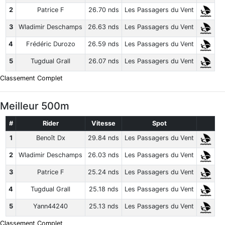
2
Patrice F
26.70 nds
Les Passagers du Vent
3
Wladimir Deschamps
26.63 nds
Les Passagers du Vent
4
Frédéric Durozo
26.59 nds
Les Passagers du Vent
5
Tugdual Grall
26.07 nds
Les Passagers du Vent
Classement Complet
Meilleur 500m
#
Rider
Vitesse
Spot
1
Benoît Dx
29.84 nds
Les Passagers du Vent
2
Wladimir Deschamps
26.03 nds
Les Passagers du Vent
3
Patrice F
25.24 nds
Les Passagers du Vent
4
Tugdual Grall
25.18 nds
Les Passagers du Vent
5
Yann44240
25.13 nds
Les Passagers du Vent
Classement Complet