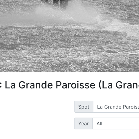
: La Grande Paroisse (La Gran
Spot
Year