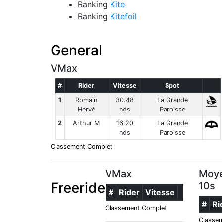
Ranking
Kite
Ranking
Kitefoil
General
VMax
#
Rider
Vitesse
Spot
1
Romain
30.48
La Grande
Hervé
nds
Paroisse
2
Arthur M
16.20
La Grande
nds
Paroisse
Classement Complet
VMax
Moye
Freeride
10s
#
Rider
Vitesse
#
Ri
Classement Complet
Classe