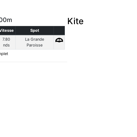
Kite
500m
Vitesse
Spot
7.80
La Grande
nds
Paroisse
plet