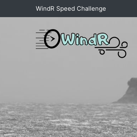
WindR Speed Challenge