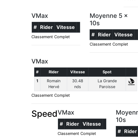
VMax
Moyenne 5 x
10s
#
Rider
Vitesse
#
Rider
Vitesse
Classement Complet
Classement Complet
VMax
#
Rider
Vitesse
Spot
1
Romain
30.48
La Grande
Hervé
nds
Paroisse
Classement Complet
Speed
VMax
Moyenn
10s
#
Rider
Vitesse
#
Rider
Classement Complet