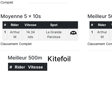
 Complet
Moyenne 5 x 10s
Meilleur 
#
Rider
Vitesse
Spot
#
Rider
1
Arthur
14.34
La Grande
1
Arthur
M
nds
Paroisse
M
Classement Complet
Classement Com
Kitefoil
Meilleur 500m
#
Rider
Vitesse
Classement Complet
Meilleur 500m
#
Rider
Vitesse
Classement Complet