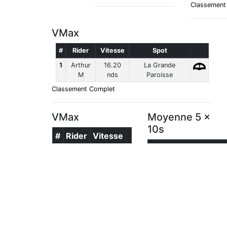
Classement
VMax
#
Rider
Vitesse
Spot
1
Arthur
16.20
La Grande
M
nds
Paroisse
Classement Complet
VMax
Moyenne 5 x
10s
#
Rider
Vitesse
#
Rider
Vitesse
Classement Complet
Classement Complet
VMax
Moyenne 5 x
10s
#
Rider
Vitesse
#
Rider
Vitesse
Classement Complet