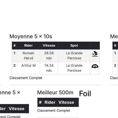
Moyenne 5 x 10s
Me
#
Rider
Vitesse
Spot
#
1
Romain
28.06
La Grande
1
Hervé
nds
Paroisse
2
Arthur M
14.34
La Grande
2
nds
Paroisse
Classement Complet
Clas
Foil
nne 5 x
Meilleur 500m
#
Rider
Vitesse
der
Vitesse
Classement Complet
ment Complet