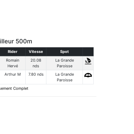
illeur 500m
Rider
Vitesse
Spot
Romain
20.08
La Grande
Hervé
nds
Paroisse
Arthur M
7.80 nds
La Grande
Paroisse
sement Complet