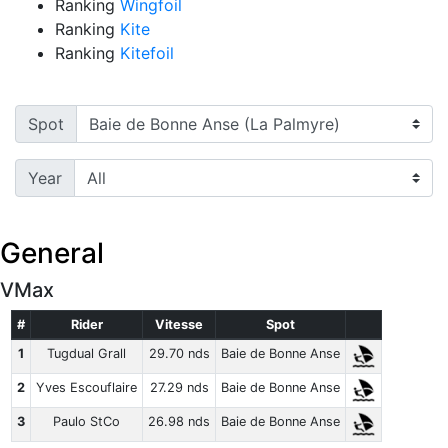
Ranking
Wingfoil
Ranking
Kite
Ranking
Kitefoil
Spot
Year
General
VMax
#
Rider
Vitesse
Spot
1
Tugdual Grall
29.70 nds
Baie de Bonne Anse
2
Yves Escouflaire
27.29 nds
Baie de Bonne Anse
3
Paulo StCo
26.98 nds
Baie de Bonne Anse