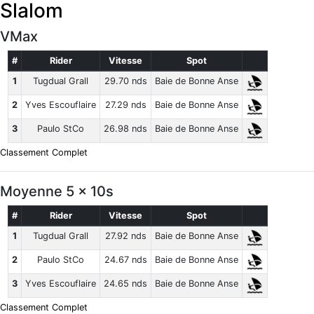
Slalom
VMax
#
Rider
Vitesse
Spot
1
Tugdual Grall
29.70 nds
Baie de Bonne Anse
2
Yves Escouflaire
27.29 nds
Baie de Bonne Anse
3
Paulo StCo
26.98 nds
Baie de Bonne Anse
Classement Complet
Moyenne 5 x 10s
#
Rider
Vitesse
Spot
1
Tugdual Grall
27.92 nds
Baie de Bonne Anse
2
Paulo StCo
24.67 nds
Baie de Bonne Anse
3
Yves Escouflaire
24.65 nds
Baie de Bonne Anse
Classement Complet