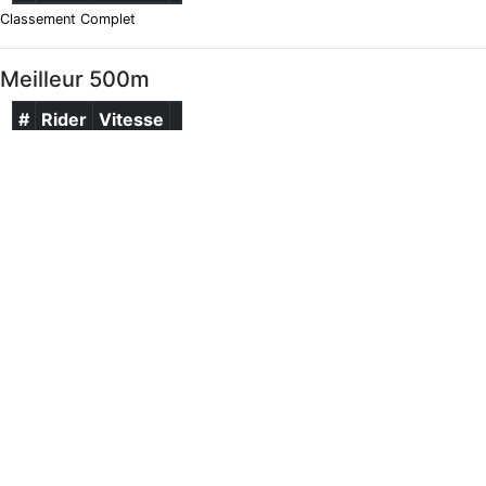
Classement Complet
Meilleur 500m
#
Rider
Vitesse
Classement Complet
Kite
VMax
#
Rider
Vitesse
Classement Complet
Moyenne 5 x 10s
#
Rider
Vitesse
Classement Complet