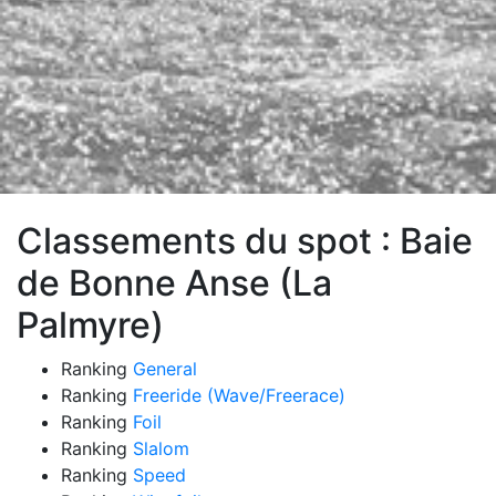
Classements du spot : Baie
de Bonne Anse (La
Palmyre)
Ranking
General
Ranking
Freeride (Wave/Freerace)
Ranking
Foil
Ranking
Slalom
Ranking
Speed