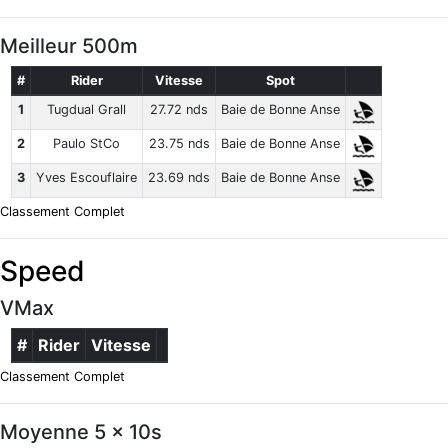
Meilleur 500m
#
Rider
Vitesse
Spot
1
Tugdual Grall
27.72 nds
Baie de Bonne Anse
2
Paulo StCo
23.75 nds
Baie de Bonne Anse
3
Yves Escouflaire
23.69 nds
Baie de Bonne Anse
Classement Complet
Speed
VMax
#
Rider
Vitesse
Classement Complet
Moyenne 5 x 10s