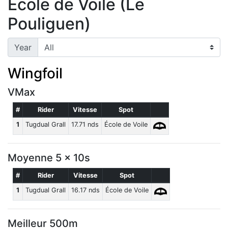
École de Voile (Le
Pouliguen)
Year
Wingfoil
VMax
#
Rider
Vitesse
Spot
1
Tugdual Grall
17.71 nds
École de Voile
Moyenne 5 x 10s
#
Rider
Vitesse
Spot
1
Tugdual Grall
16.17 nds
École de Voile
Meilleur 500m