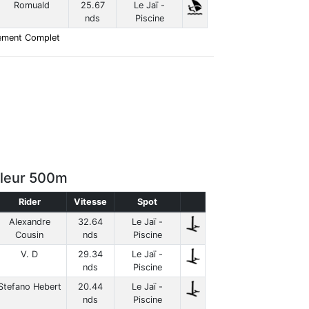
Romuald
25.67
Le Jaï -
nds
Piscine
ement Complet
lleur 500m
Rider
Vitesse
Spot
Alexandre
32.64
Le Jaï -
Cousin
nds
Piscine
V. D
29.34
Le Jaï -
nds
Piscine
Stefano Hebert
20.44
Le Jaï -
nds
Piscine