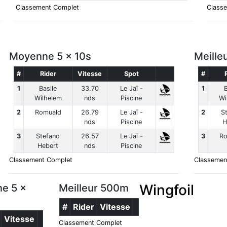
Classement Complet
Class
Moyenne 5 x 10s
Meille
#
Rider
Vitesse
Spot
#
1
Basile
33.70
Le Jaï -
1
B
Wilhelem
nds
Piscine
Wi
2
Romuald
26.79
Le Jaï -
2
S
nds
Piscine
H
3
Stefano
26.57
Le Jaï -
3
R
Hebert
nds
Piscine
Classement Complet
Classemen
Wingfoil
e 5 x
Meilleur 500m
#
Rider
Vitesse
Vitesse
Classement Complet