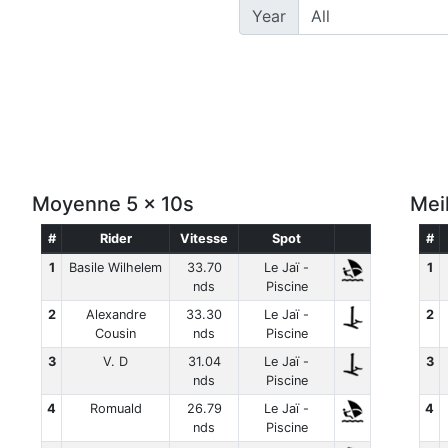
Year
Moyenne 5 x 10s
Mei
#
Rider
Vitesse
Spot
#
1
Basile Wilhelem
33.70
Le Jaï -
1
nds
Piscine
2
Alexandre
33.30
Le Jaï -
2
Cousin
nds
Piscine
3
V. D
31.04
Le Jaï -
3
nds
Piscine
4
Romuald
26.79
Le Jaï -
4
nds
Piscine