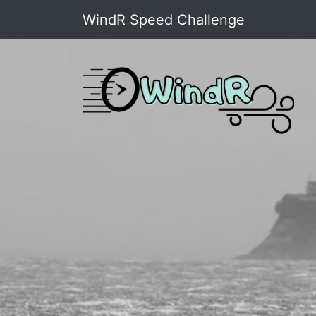
WindR Speed Challenge