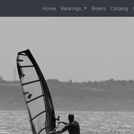
(current)
Home
Rankings
Riders
Catalog