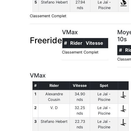
5
Stefano Hebert
27.94
Le Jaï -
nds
Piscine
Classement Complet
VMax
Moye
Freeride
10s
#
Rider
Vitesse
#
Ri
Classement Complet
Classe
VMax
#
Rider
Vitesse
Spot
1
Alexandre
34.90
Le Jaï -
Cousin
nds
Piscine
2
V. D
32.25
Le Jaï -
nds
Piscine
3
Stefano Hebert
22.73
Le Jaï -
nds
Piscine