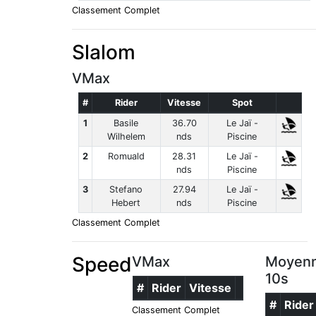
Classement Complet
Slalom
VMax
#
Rider
Vitesse
Spot
1
Basile
36.70
Le Jaï -
Wilhelem
nds
Piscine
2
Romuald
28.31
Le Jaï -
nds
Piscine
3
Stefano
27.94
Le Jaï -
Hebert
nds
Piscine
Classement Complet
Speed
VMax
Moyenn
10s
#
Rider
Vitesse
#
Rider
Classement Complet