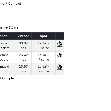
ement Complet
ur 500m
Rider
Vitesse
Spot
asile
33.04
Le Jaï -
lhelem
nds
Piscine
tefano
26.42
Le Jaï -
ebert
nds
Piscine
omuald
25.67
Le Jaï -
nds
Piscine
t Complet