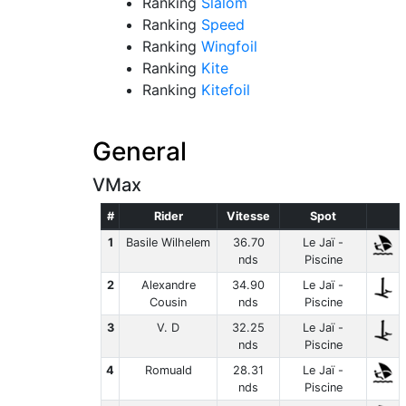
Ranking
Slalom
Ranking
Speed
Ranking
Wingfoil
Ranking
Kite
Ranking
Kitefoil
General
VMax
#
Rider
Vitesse
Spot
1
Basile Wilhelem
36.70
Le Jaï -
nds
Piscine
2
Alexandre
34.90
Le Jaï -
Cousin
nds
Piscine
3
V. D
32.25
Le Jaï -
nds
Piscine
4
Romuald
28.31
Le Jaï -
nds
Piscine