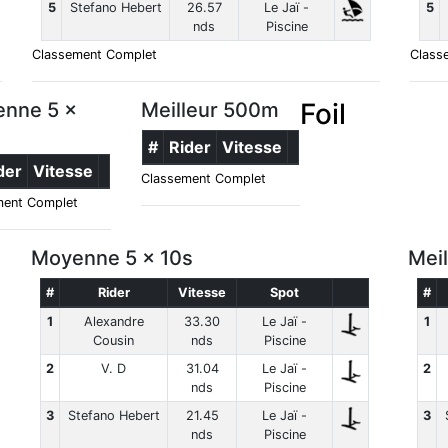
5
Stefano Hebert
26.57
Le Jaï -
5
nds
Piscine
Classement Complet
Class
Foil
nne 5 x
Meilleur 500m
#
Rider
Vitesse
der
Vitesse
Classement Complet
ment Complet
Moyenne 5 x 10s
Mei
#
Rider
Vitesse
Spot
#
1
Alexandre
33.30
Le Jaï -
1
Cousin
nds
Piscine
2
V. D
31.04
Le Jaï -
2
nds
Piscine
3
Stefano Hebert
21.45
Le Jaï -
3
nds
Piscine