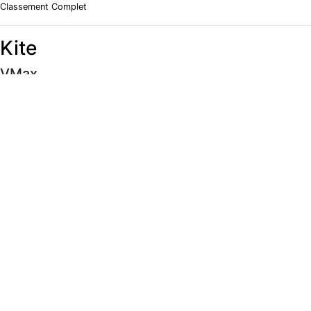
Classement Complet
Kite
VMax
#
Rider
Vitesse
Classement Complet
Moyenne 5 x 10s
#
Rider
Vitesse
Classement Complet
Meilleur 500m
#
Rider
Vitesse
Classement Complet