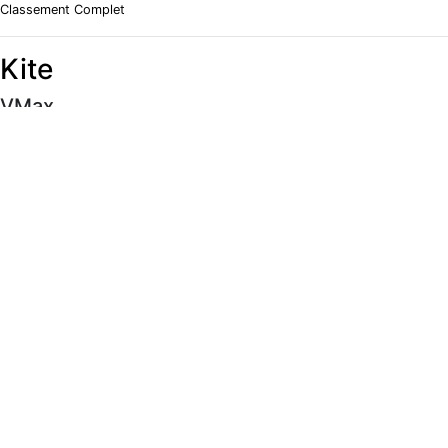
Classement Complet
Kite
VMax
#
Rider
Vitesse
Classement Complet
Moyenne 5 x 10s
#
Rider
Vitesse
Classement Complet
Meilleur 500m
#
Rider
Vitesse
Classement Complet