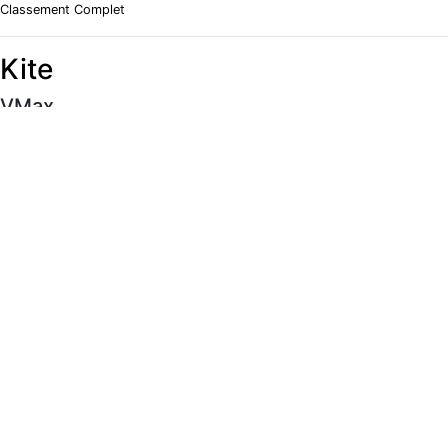
Classement Complet
Kite
VMax
#
Rider
Vitesse
Classement Complet
Moyenne 5 x 10s
#
Rider
Vitesse
Classement Complet
Meilleur 500m
#
Rider
Vitesse
Classement Complet