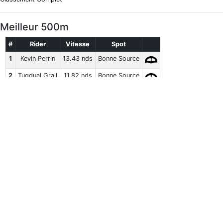
Meilleur 500m
#
Rider
Vitesse
Spot
1
Kevin Perrin
13.43 nds
Bonne Source
2
Tugdual Grall
11.82 nds
Bonne Source
Classement Complet
Kite
VMax
#
Rider
Vitesse
Classement Complet
Moyenne 5 x 10s
#
Rider
Vitesse