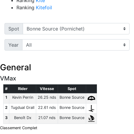
Ranking
Kite
Ranking
Kitefoil
Spot
Year
General
VMax
#
Rider
Vitesse
Spot
1
Kevin Perrin
26.25 nds
Bonne Source
2
Tugdual Grall
22.61 nds
Bonne Source
3
Benoît Dx
21.07 nds
Bonne Source
Classement Complet