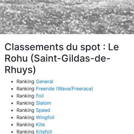
Classements du spot : Le
Rohu (Saint-Gildas-de-
Rhuys)
Ranking
General
Ranking
Freeride (Wave/Freerace)
Ranking
Foil
Ranking
Slalom
Ranking
Speed
Ranking
Wingfoil
Ranking
Kite
Ranking
Kitefoil