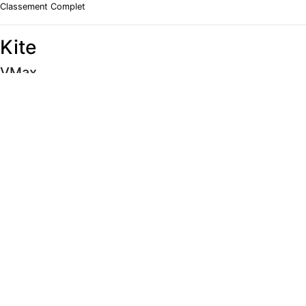
Classement Complet
Kite
VMax
#
Rider
Vitesse
Classement Complet
Moyenne 5 x 10s
#
Rider
Vitesse
Classement Complet
Meilleur 500m
#
Rider
Vitesse
Classement Complet