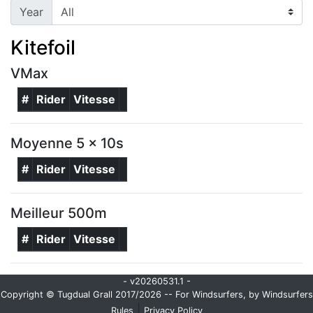
Year
Kitefoil
VMax
#
Rider
Vitesse
Moyenne 5 x 10s
#
Rider
Vitesse
Meilleur 500m
#
Rider
Vitesse
- v20260531.1 -
Copyright © Tugdual Grall 2017/2026 -- For Windsurfers, by Windsurfers
|
Rules
Privacy Policy