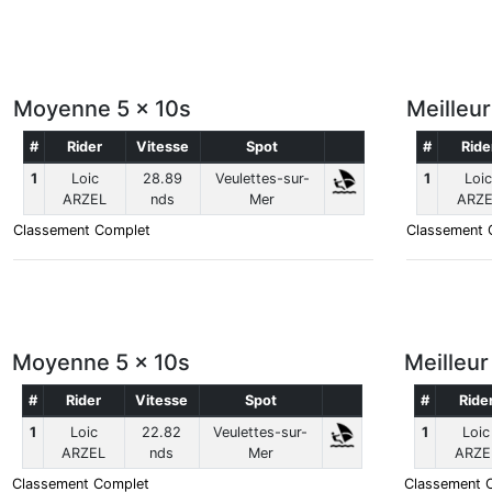
Moyenne 5 x 10s
Meilleu
#
Rider
Vitesse
Spot
#
Ride
1
Loic
28.89
Veulettes-sur-
1
Loic
ARZEL
nds
Mer
ARZE
Classement Complet
Classement 
Moyenne 5 x 10s
Meilleu
#
Rider
Vitesse
Spot
#
Ride
1
Loic
22.82
Veulettes-sur-
1
Loic
ARZEL
nds
Mer
ARZE
Classement Complet
Classement 