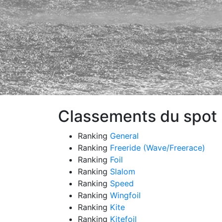
Classements du spot 
Ranking
General
Ranking
Freeride (Wave/Freerace)
Ranking
Foil
Ranking
Slalom
Ranking
Speed
Ranking
Wingfoil
Ranking
Kite
Ranking
Kitefoil