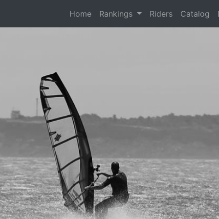
(current)
Home
Rankings
Riders
Catalog