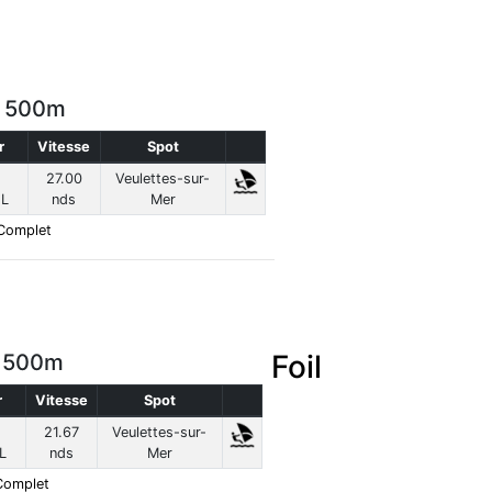
r 500m
r
Vitesse
Spot
27.00
Veulettes-sur-
L
nds
Mer
Complet
Foil
r 500m
r
Vitesse
Spot
21.67
Veulettes-sur-
L
nds
Mer
Complet