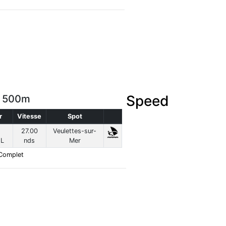
Speed
r 500m
r
Vitesse
Spot
27.00
Veulettes-sur-
L
nds
Mer
Complet