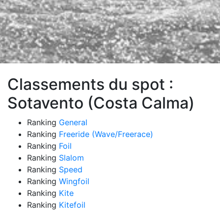
Classements du spot :
Sotavento (Costa Calma)
Ranking
General
Ranking
Freeride (Wave/Freerace)
Ranking
Foil
Ranking
Slalom
Ranking
Speed
Ranking
Wingfoil
Ranking
Kite
Ranking
Kitefoil