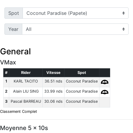
Spot
Year
General
VMax
#
Rider
Vitesse
Spot
1
KARL TACITO
36.51 nds
Coconut Paradise
2
Alain LIU SING
33.99 nds
Coconut Paradise
3
Pascal BARREAU
30.06 nds
Coconut Paradise
Classement Complet
Moyenne 5 x 10s