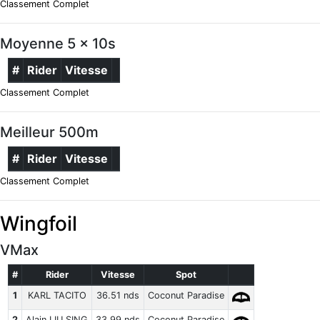
Classement Complet
Moyenne 5 x 10s
#
Rider
Vitesse
Classement Complet
Meilleur 500m
#
Rider
Vitesse
Classement Complet
Wingfoil
VMax
#
Rider
Vitesse
Spot
1
KARL TACITO
36.51 nds
Coconut Paradise
2
Alain LIU SING
33.99 nds
Coconut Paradise