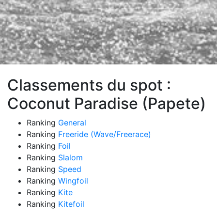
Classements du spot :
Coconut Paradise (Papete)
Ranking
General
Ranking
Freeride (Wave/Freerace)
Ranking
Foil
Ranking
Slalom
Ranking
Speed
Ranking
Wingfoil
Ranking
Kite
Ranking
Kitefoil