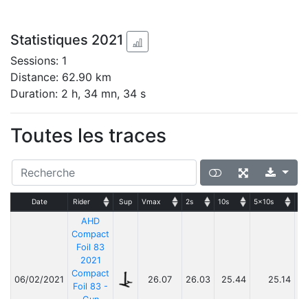
Statistiques 2021
Sessions: 1
Distance: 62.90 km
Duration: 2 h, 34 mn, 34 s
Toutes les traces
Date
Rider
Sup
Vmax
2s
10s
5x10s
25
AHD
Compact
Foil 83
2021
Compact
06/02/2021
26.07
26.03
25.44
25.14
Foil 83 -
Gun