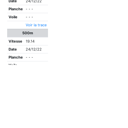
Date
24/12/22
Planche
- - -
Voile
- - -
Voir la trace
500m
Vitesse
19.14
Date
24/12/22
Planche
- - -
Voile
- - -
Voir la trace
Alpha 500
Vitesse
6.68
Date
24/12/22
Planche
- - -
Voile
- - -
Voir la trace