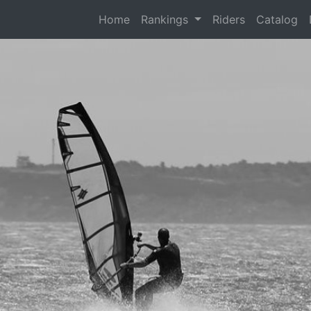
(current)
Home
Rankings
Riders
Catalog