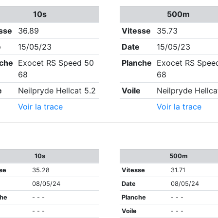
10s
500m
sse
36.89
Vitesse
35.73
e
15/05/23
Date
15/05/23
nche
Exocet RS Speed 50
Planche
Exocet RS Spee
68
68
e
Neilpryde Hellcat 5.2
Voile
Neilpryde Hellca
Voir la trace
Voir la trace
10s
500m
se
35.28
Vitesse
31.71
08/05/24
Date
08/05/24
che
- - -
Planche
- - -
- - -
Voile
- - -