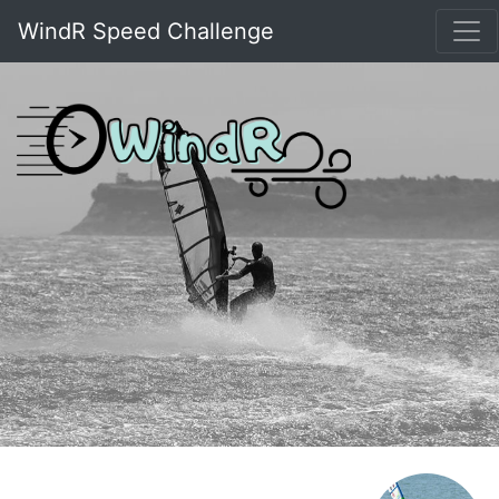
WindR Speed Challenge