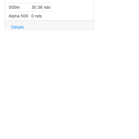
500m
30.36 nds
Alpha 500
0 nds
Détails
Saint-Suliac
Sessions
11
VMax
33.43 nds
10s
32.85 nds
500m
31.35 nds
Alpha 500
0 nds
Détails
- v20260531.1 -