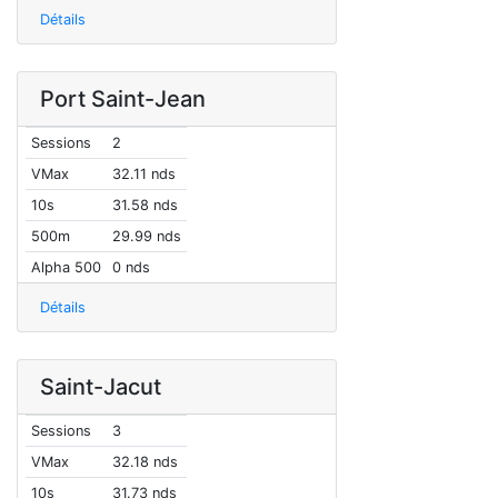
Détails
Port Saint-Jean
Sessions
2
VMax
32.11 nds
10s
31.58 nds
500m
29.99 nds
Alpha 500
0 nds
Détails
Saint-Jacut
Sessions
3
VMax
32.18 nds
10s
31.73 nds