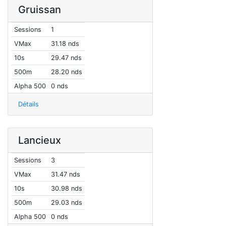
Gruissan
Sessions
1
VMax
31.18 nds
10s
29.47 nds
500m
28.20 nds
Alpha 500
0 nds
Détails
Lancieux
Sessions
3
VMax
31.47 nds
10s
30.98 nds
500m
29.03 nds
Alpha 500
0 nds