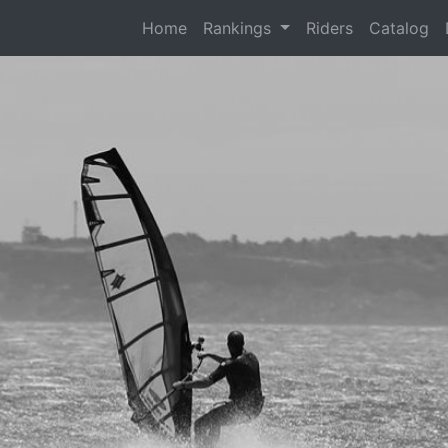
(current)
Home
Rankings
Riders
Catalog