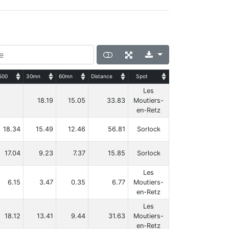
500
30mn
60mn
Distance
Spot
Les
18.19
15.05
33.83
Moutiers-
en-Retz
18.34
15.49
12.46
56.81
Sorlock
17.04
9.23
7.37
15.85
Sorlock
Les
6.15
3.47
0.35
6.77
Moutiers-
en-Retz
Les
18.12
13.41
9.44
31.63
Moutiers-
en-Retz