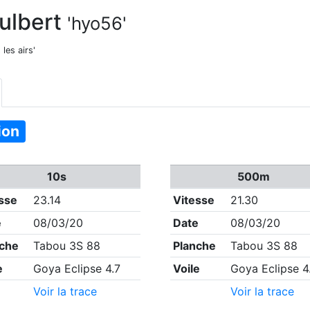
ulbert
'hyo56'
 les airs'
ion
10s
500m
sse
23.14
Vitesse
21.30
e
08/03/20
Date
08/03/20
nche
Tabou 3S 88
Planche
Tabou 3S 88
e
Goya Eclipse 4.7
Voile
Goya Eclipse 4
Voir la trace
Voir la trace