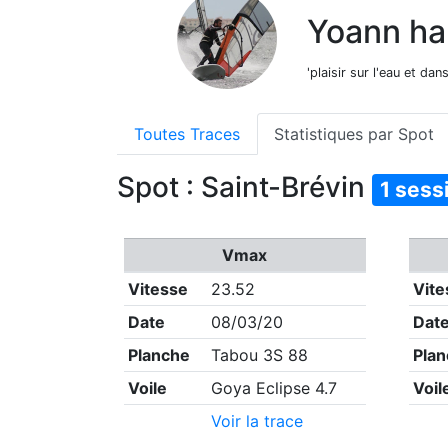
Yoann ha
'plaisir sur l'eau et dans
Toutes Traces
Statistiques par Spot
Spot : Saint-Brévin
1 sess
Vmax
Vitesse
23.52
Vite
Date
08/03/20
Dat
Planche
Tabou 3S 88
Pla
Voile
Goya Eclipse 4.7
Voil
Voir la trace