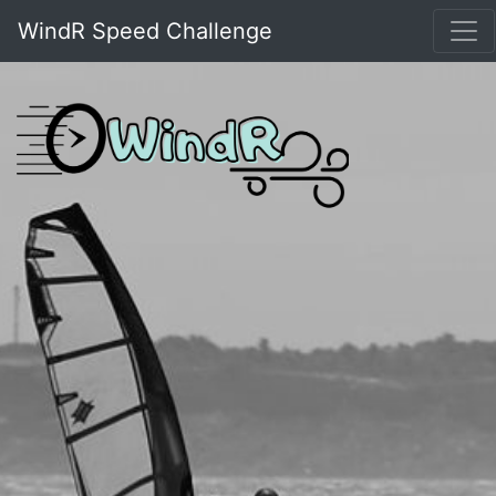
WindR Speed Challenge