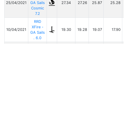
25/04/2021
GA Sails
27.34
27.26
25.87
25.28
Cosmic
7.2
RRD
XFire -
10/04/2021
19.30
19.28
19.07
17.90
GA Sails
. 6.0
Patrik
03/04/2021
Slalom -
28.13
27.94
26.32
25.21
. . .
RRD
XFire -
20/03/2021
19.48
18.99
18.48
17.77
Gun
Sails . .
Patrik
Slalom -
21/10/2020
30.27
30.27
29.03
27.09
GA Sails
. 6.4
Affiche de 1 à 9 sur 9 lignes
lignes par page
10