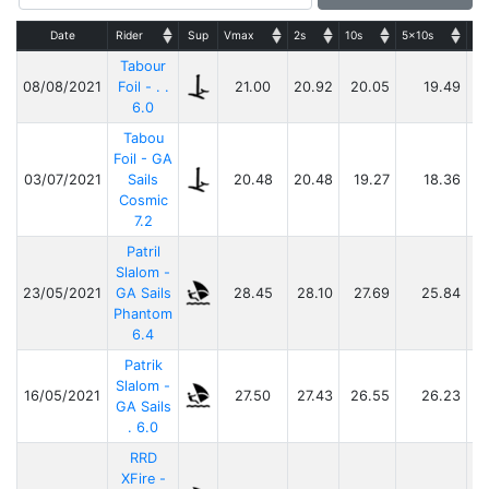
Date
Rider
Sup
Vmax
2s
10s
5x10s
25
Tabour
08/08/2021
Foil - . .
21.00
20.92
20.05
19.49
6.0
Tabou
Foil - GA
03/07/2021
Sails
20.48
20.48
19.27
18.36
Cosmic
7.2
Patril
Slalom -
23/05/2021
GA Sails
28.45
28.10
27.69
25.84
Phantom
6.4
Patrik
Slalom -
16/05/2021
27.50
27.43
26.55
26.23
GA Sails
. 6.0
RRD
XFire -