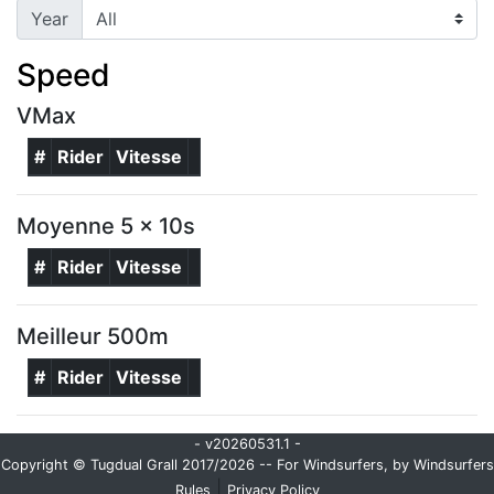
Year
Speed
VMax
#
Rider
Vitesse
Moyenne 5 x 10s
#
Rider
Vitesse
Meilleur 500m
#
Rider
Vitesse
- v20260531.1 -
Copyright © Tugdual Grall 2017/2026 -- For Windsurfers, by Windsurfers
|
Rules
Privacy Policy