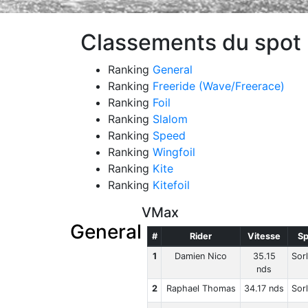
Classements du spot 
Ranking
General
Ranking
Freeride (Wave/Freerace)
Ranking
Foil
Ranking
Slalom
Ranking
Speed
Ranking
Wingfoil
Ranking
Kite
Ranking
Kitefoil
VMax
General
#
Rider
Vitesse
Sp
1
Damien Nico
35.15
Sor
nds
2
Raphael Thomas
34.17 nds
Sor