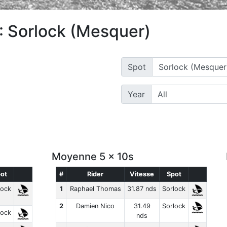
: Sorlock (Mesquer)
Spot
Year
Moyenne 5 x 10s
ot
#
Rider
Vitesse
Spot
lock
1
Raphael Thomas
31.87 nds
Sorlock
2
Damien Nico
31.49
Sorlock
lock
nds