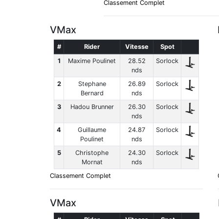
Classement Complet
VMax
#
Rider
Vitesse
Spot
1
Maxime Poulinet
28.52
Sorlock
nds
2
Stephane
26.89
Sorlock
Bernard
nds
3
Hadou Brunner
26.30
Sorlock
nds
4
Guillaume
24.87
Sorlock
Poulinet
nds
5
Christophe
24.30
Sorlock
Mornat
nds
Classement Complet
VMax