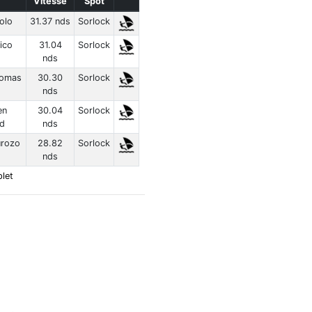
Vitesse
Spot
olo
31.37 nds
Sorlock
ico
31.04
Sorlock
nds
homas
30.30
Sorlock
nds
en
30.04
Sorlock
d
nds
urozo
28.82
Sorlock
nds
let