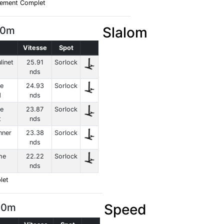
sement Complet
Slalom
00m
Vitesse
Spot
linet
25.91
Sorlock
nds
e
24.93
Sorlock
d
nds
me
23.87
Sorlock
t
nds
nner
23.38
Sorlock
nds
he
22.22
Sorlock
nds
let
Speed
500m