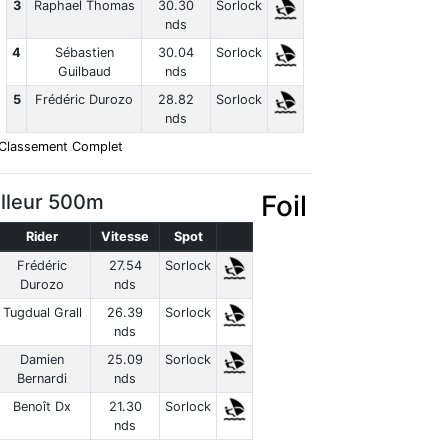
3
Raphael Thomas
30.30
Sorlock
nds
4
Sébastien
30.04
Sorlock
Guilbaud
nds
5
Frédéric Durozo
28.82
Sorlock
nds
Classement Complet
Foil
lleur 500m
Rider
Vitesse
Spot
Frédéric
27.54
Sorlock
Durozo
nds
Tugdual Grall
26.39
Sorlock
nds
Damien
25.09
Sorlock
Bernardi
nds
Benoît Dx
21.30
Sorlock
nds