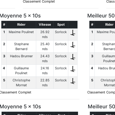
Classement Complet
Clas
Moyenne 5 x 10s
Meilleur 5
#
Rider
Vitesse
Spot
#
Rider
1
Maxime Poulinet
26.92
Sorlock
1
Maxime Pou
nds
2
Stephane
25.40
Sorlock
2
Stephan
Bernard
nds
Bernar
3
Hadou Brunner
24.43
Sorlock
3
Guillau
nds
Pouline
4
Guillaume
24.16
Sorlock
4
Hadou Bru
Poulinet
nds
5
Christophe
22.85
Sorlock
5
Christop
Mornat
nds
Mornat
Classement Complet
Classement Comp
Moyenne 5 x 10s
Meilleur 