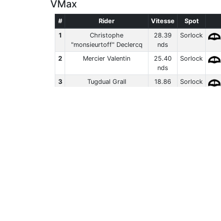
VMax
#
Rider
Vitesse
Spot
1
Christophe
28.39
Sorlock
"monsieurtoff" Declercq
nds
2
Mercier Valentin
25.40
Sorlock
nds
3
Tugdual Grall
18.86
Sorlock
nds
4
Damien Bernardi
17.74
Sorlock
nds
Classement Complet
Kite
VMax
#
Rider
Vitesse
Spot
1
Stévan Le
21.07
Sorlock
Meur
nds
Classement Complet