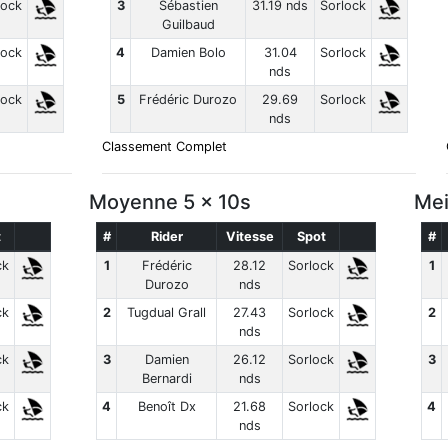
lock
3
Sébastien
31.19 nds
Sorlock
Guilbaud
lock
4
Damien Bolo
31.04
Sorlock
nds
lock
5
Frédéric Durozo
29.69
Sorlock
nds
Classement Complet
Moyenne 5 x 10s
Mei
t
#
Rider
Vitesse
Spot
#
ck
1
Frédéric
28.12
Sorlock
1
Durozo
nds
ck
2
Tugdual Grall
27.43
Sorlock
2
nds
ck
3
Damien
26.12
Sorlock
3
Bernardi
nds
ck
4
Benoît Dx
21.68
Sorlock
4
nds