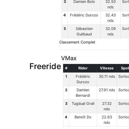
3
Damien Bolo
32.50
Sor
nds
4
Frédéric Durozo
32.43
Sor
nds
5
Sébastien
32.09
Sor
Guilbaud
nds
Classement Complet
VMax
Freeride
#
Rider
Vitesse
Spo
1
Frédéric
30.11 nds
Sorlo
Durozo
2
Damien
27.91 nds
Sorlo
Bernardi
3
Tugdual Grall
27.32
Sorlo
nds
4
Benoît Dx
22.63
Sorlo
nds