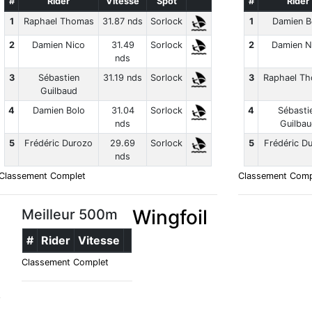
#
Rider
Vitesse
Spot
#
Rider
1
Raphael Thomas
31.87 nds
Sorlock
1
Damien B
2
Damien Nico
31.49
Sorlock
2
Damien N
nds
3
Sébastien
31.19 nds
Sorlock
3
Raphael T
Guilbaud
4
Damien Bolo
31.04
Sorlock
4
Sébasti
nds
Guilbau
5
Frédéric Durozo
29.69
Sorlock
5
Frédéric D
nds
Classement Complet
Classement Comp
Wingfoil
Meilleur 500m
#
Rider
Vitesse
Classement Complet