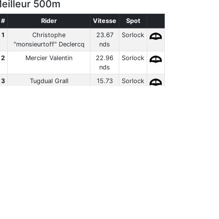
eilleur 500m
#
Rider
Vitesse
Spot
1
Christophe
23.67
Sorlock
"monsieurtoff" Declercq
nds
2
Mercier Valentin
22.96
Sorlock
nds
3
Tugdual Grall
15.73
Sorlock
nds
4
Damien Bernardi
14.40
Sorlock
nds
assement Complet
Kitefoil
00m
Vitesse
Spot
18.71
Sorlock
nds
let