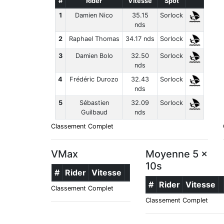
#
Rider
Vitesse
Spot
1
Damien Nico
35.15
Sorlock
nds
2
Raphael Thomas
34.17 nds
Sorlock
3
Damien Bolo
32.50
Sorlock
nds
4
Frédéric Durozo
32.43
Sorlock
nds
5
Sébastien
32.09
Sorlock
Guilbaud
nds
Classement Complet
VMax
Moyenne 5 x
10s
#
Rider
Vitesse
#
Rider
Vitesse
Classement Complet
Classement Complet