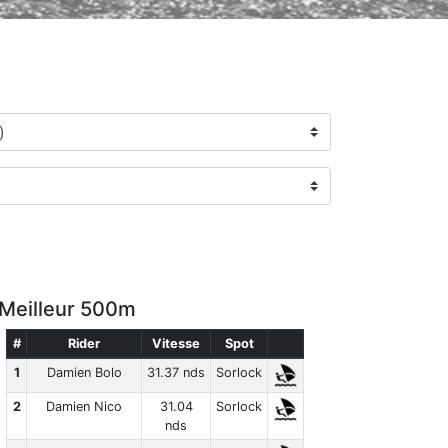
Meilleur 500m
#
Rider
Vitesse
Spot
1
Damien Bolo
31.37 nds
Sorlock
2
Damien Nico
31.04
Sorlock
nds