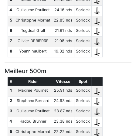
4
Guillaume Poulinet
24.16 nds
Sorlock
5
Christophe Mornat
22.85 nds
Sorlock
6
Tugdual Grall
21.61 nds
Sorlock
7
Olivier DEBIERRE
21.08 nds
Sorlock
8
Yoann haulbert
19.32 nds
Sorlock
Meilleur 500m
#
Rider
Vitesse
Spot
1
Maxime Poulinet
25.91 nds
Sorlock
2
Stephane Bernard
24.93 nds
Sorlock
3
Guillaume Poulinet
23.87 nds
Sorlock
4
Hadou Brunner
23.38 nds
Sorlock
5
Christophe Mornat
22.22 nds
Sorlock