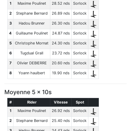
1
Maxime Poulinet
28.52 nds
Sorlock
2
Stephane Bernard
26.89 nds
Sorlock
3
Hadou Brunner
26.30 nds
Sorlock
4
Guillaume Poulinet
24.87 nds
Sorlock
5
Christophe Mornat
24.30 nds
Sorlock
6
Tugdual Grall
23.72 nds
Sorlock
7
Olivier DEBIERRE
20.60 nds
Sorlock
8
Yoann haulbert
19.90 nds
Sorlock
Moyenne 5 x 10s
#
Rider
Vitesse
Spot
1
Maxime Poulinet
26.92 nds
Sorlock
2
Stephane Bernard
25.40 nds
Sorlock
3
Hadou Brunner
24.43 nds
Sorlock