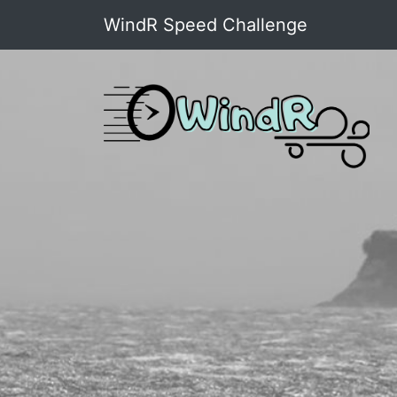
WindR Speed Challenge