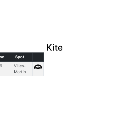
Kite
sse
Spot
96
Villes-
s
Martin