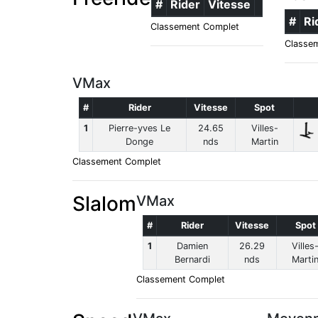
#
Rider
Vitesse
#
Ri
Classement Complet
Classe
VMax
#
Rider
Vitesse
Spot
1
Pierre-yves Le
24.65
Villes-
Donge
nds
Martin
Classement Complet
Slalom
VMax
#
Rider
Vitesse
Spot
1
Damien
26.29
Villes
Bernardi
nds
Marti
Classement Complet