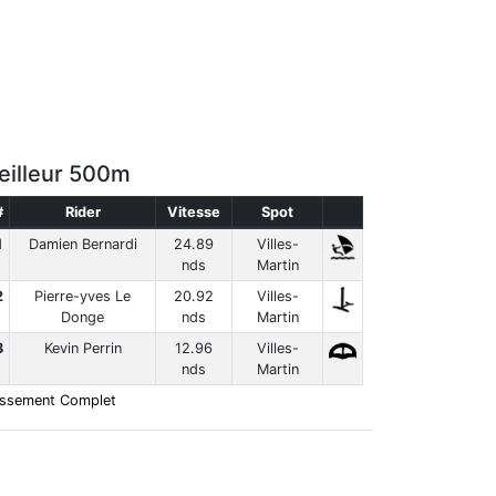
eilleur 500m
#
Rider
Vitesse
Spot
1
Damien Bernardi
24.89
Villes-
nds
Martin
2
Pierre-yves Le
20.92
Villes-
Donge
nds
Martin
3
Kevin Perrin
12.96
Villes-
nds
Martin
assement Complet