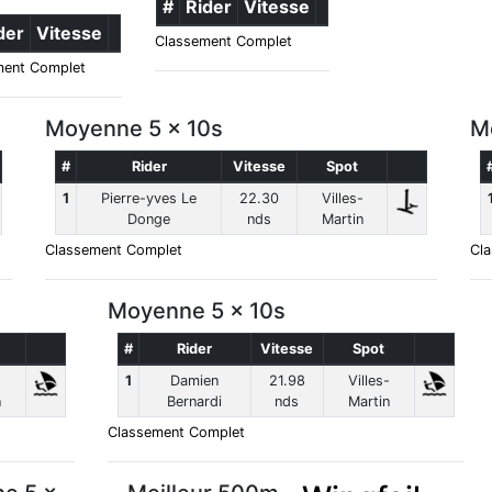
#
Rider
Vitesse
der
Vitesse
Classement Complet
ment Complet
Moyenne 5 x 10s
M
#
Rider
Vitesse
Spot
1
Pierre-yves Le
22.30
Villes-
Donge
nds
Martin
Classement Complet
Cl
Moyenne 5 x 10s
#
Rider
Vitesse
Spot
-
1
Damien
21.98
Villes-
n
Bernardi
nds
Martin
Classement Complet