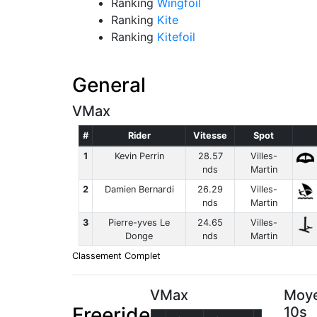
Ranking
Wingfoil
Ranking
Kite
Ranking
Kitefoil
General
VMax
#
Rider
Vitesse
Spot
1
Kevin Perrin
28.57
Villes-
nds
Martin
2
Damien Bernardi
26.29
Villes-
nds
Martin
3
Pierre-yves Le
24.65
Villes-
Donge
nds
Martin
Classement Complet
VMax
Moye
Freeride
10s