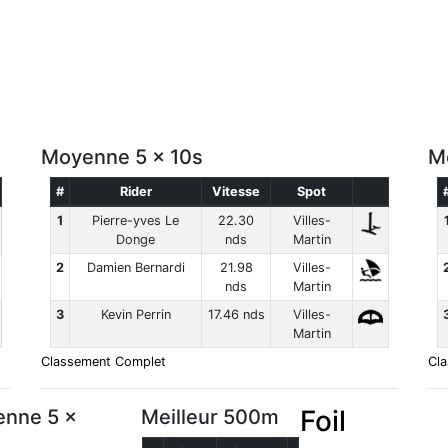
Moyenne 5 x 10s
M
#
Rider
Vitesse
Spot
1
Pierre-yves Le
22.30
Villes-
Donge
nds
Martin
2
Damien Bernardi
21.98
Villes-
nds
Martin
3
Kevin Perrin
17.46 nds
Villes-
Martin
Classement Complet
Cl
Foil
nne 5 x
Meilleur 500m