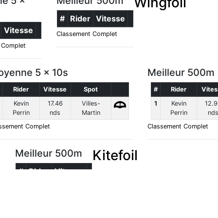
Wingfoil
e 5 x
Meilleur 500m
#
Rider
Vitesse
Vitesse
Classement Complet
 Complet
yenne 5 x 10s
Meilleur 500m
Rider
Vitesse
Spot
#
Rider
Vite
Kevin
17.46
Villes-
1
Kevin
12.
Perrin
nds
Martin
Perrin
nd
ssement Complet
Classement Complet
Kitefoil
Meilleur 500m
#
Rider
Vitesse
Classement Complet