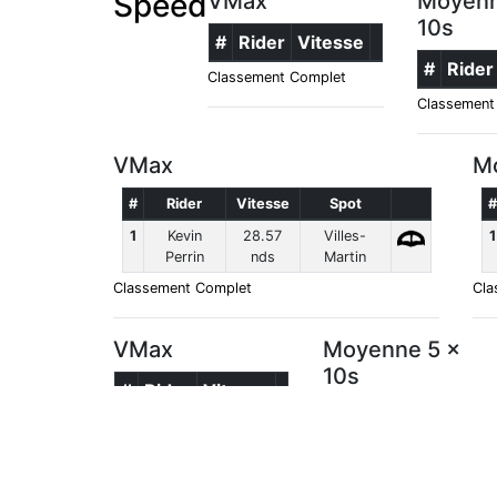
Speed
VMax
Moyenn
10s
#
Rider
Vitesse
#
Rider
Classement Complet
Classement
VMax
Mo
#
Rider
Vitesse
Spot
#
1
Kevin
28.57
Villes-
1
Perrin
nds
Martin
Classement Complet
Cla
VMax
Moyenne 5 x
10s
#
Rider
Vitesse
#
Rider
Vitesse
Classement Complet
Classement Complet