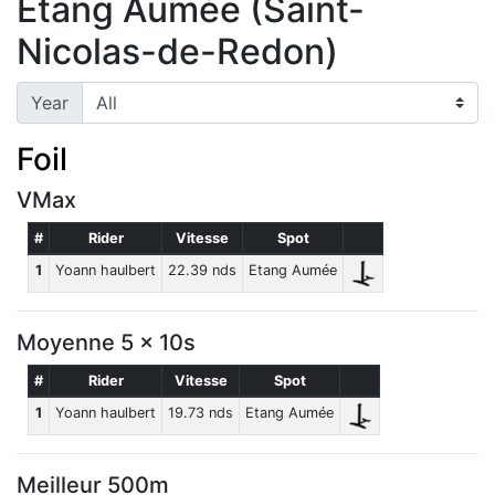
Etang Aumée (Saint-
Nicolas-de-Redon)
Year
Foil
VMax
#
Rider
Vitesse
Spot
1
Yoann haulbert
22.39 nds
Etang Aumée
Moyenne 5 x 10s
#
Rider
Vitesse
Spot
1
Yoann haulbert
19.73 nds
Etang Aumée
Meilleur 500m