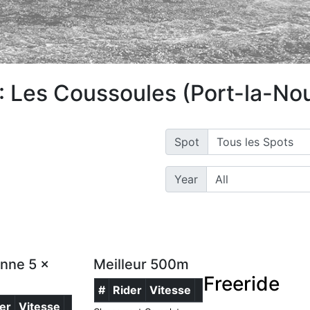
: Les Coussoules (Port-la-Nou
Spot
Year
nne 5 x
Meilleur 500m
Freeride
#
Rider
Vitesse
er
Vitesse