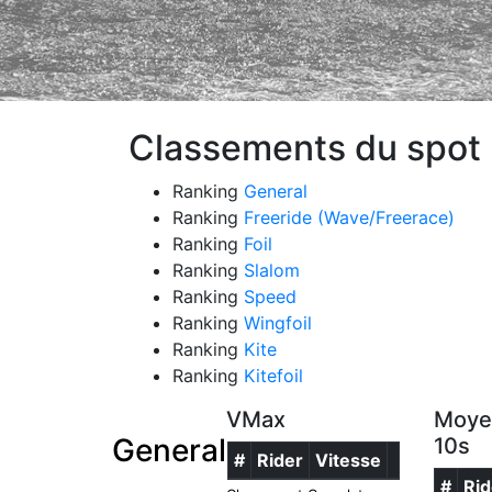
Classements du spot 
Ranking
General
Ranking
Freeride (Wave/Freerace)
Ranking
Foil
Ranking
Slalom
Ranking
Speed
Ranking
Wingfoil
Ranking
Kite
Ranking
Kitefoil
VMax
Moye
General
10s
#
Rider
Vitesse
#
Rid